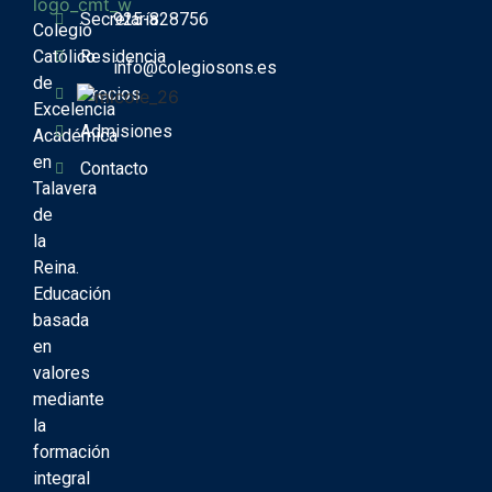
Secretaría
925-828756
Colegio
Católico
Residencia
info@colegiosons.es
de
Precios
Excelencia
Admisiones
Académica
en
Contacto
Talavera
de
la
Reina.
Educación
basada
en
valores
mediante
la
formación
integral