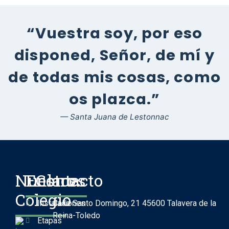
“Vuestra soy, por eso
disponed, Señor, de mí y
de todas mis cosas, como
os plazca.”
— Santa Juana de Lestonnac
Nuestro
Enlaces
Contacto
Colegio
Instalaciones
Calle Santo Domingo, 21 45600 Talavera de la
Reina-Toledo
Etapas