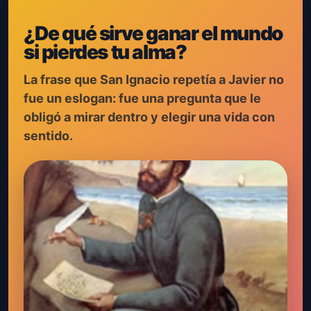
“
¿De qué sirve ganar el mundo
si pierdes tu alma?
La frase que San Ignacio repetía a Javier no
fue un eslogan: fue una pregunta que le
obligó a mirar dentro y elegir una vida con
sentido.