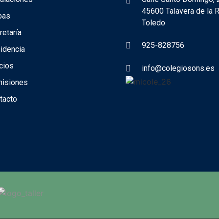
45600 Talavera de la R
pas
Toledo
retaría
925-828756
idencia
cios
info@colegiosons.es
isiones
tacto