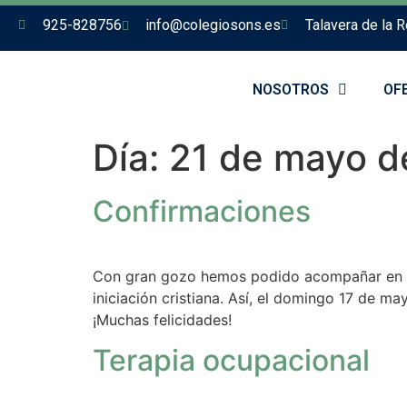
925-828756
info@colegiosons.es
Talavera de la R
NOSOTROS
OF
Día:
21 de mayo d
Confirmaciones
Con gran gozo hemos podido acompañar en es
iniciación cristiana. Así, el domingo 17 de m
¡Muchas felicidades!
Terapia ocupacional