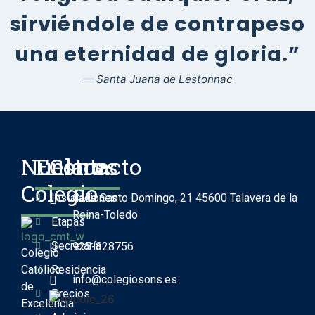
sirviéndole de contrapeso
una eternidad de gloria.”
— Santa Juana de Lestonnac
Nuestro
Enlaces
Contacto
Colegio
Instalaciones
Calle Santo Domingo, 21 45600 Talavera de la
Reina-Toledo
Etapas
Secretaría
925-828756
Colegio
Católico
Residencia
info@colegiosons.es
de
Precios
Excelencia