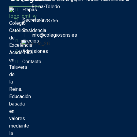
Reina-Toledo
Etapas
Secretaría
925-828756
Colegio
Católico
Residencia
info@colegiosons.es
de
Precios
Excelencia
Admisiones
Académica
en
Contacto
Talavera
de
la
Reina.
Educación
basada
en
valores
mediante
la