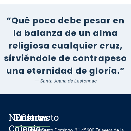
“Qué poco debe pesar en
la balanza de un alma
religiosa cualquier cruz,
sirviéndole de contrapeso
una eternidad de gloria.”
— Santa Juana de Lestonnac
Nuestro
Enlaces
Contacto
Colegio
Instalaciones
Calle Santo Domingo, 21 45600 Talavera de la