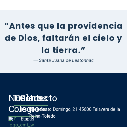
“Antes que la providencia
de Dios, faltarán el cielo y
la tierra.”
— Santa Juana de Lestonnac
Nuestro
Enlaces
Contacto
Colegio
Instalaciones
Calle Santo Domingo, 21 45600 Talavera de la
Reina-Toledo
Etapas