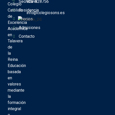
Secretaría
925-828756
Colegio
Católico
Residencia
info@colegiosons.es
de
Precios
Excelencia
Admisiones
Académica
en
Contacto
Talavera
de
la
Reina.
Educación
basada
en
valores
mediante
la
formación
integral
e