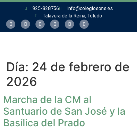
925-828756
info@colegiosons.es
Talavera de la Reina, Toledo
Día:
24 de febrero de
2026
Marcha de la CM al
Santuario de San José y la
Basílica del Prado