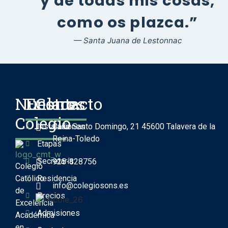
y de todas mis cosas,
como os plazca.”
— Santa Juana de Lestonnac
Nuestro
Enlaces
Contacto
Colegio
Instalaciones
Calle Santo Domingo, 21 45600 Talavera de la
Reina-Toledo
Etapas
Secretaría
925-828756
Colegio
Católico
Residencia
info@colegiosons.es
de
Precios
Excelencia
Admisiones
Académica
en