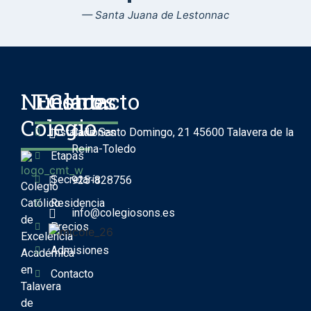
— Santa Juana de Lestonnac
Nuestro
Enlaces
Contacto
Colegio
Instalaciones
Calle Santo Domingo, 21 45600 Talavera de la
Reina-Toledo
Etapas
Secretaría
925-828756
Colegio
Católico
Residencia
info@colegiosons.es
de
Precios
Excelencia
Admisiones
Académica
en
Contacto
Talavera
de