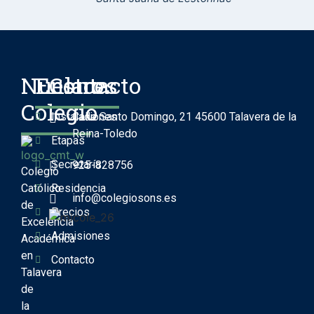
Nuestro
Enlaces
Contacto
Colegio
Instalaciones
Calle Santo Domingo, 21 45600 Talavera de la
Reina-Toledo
Etapas
Secretaría
925-828756
Colegio
Católico
Residencia
info@colegiosons.es
de
Precios
Excelencia
Admisiones
Académica
en
Contacto
Talavera
de
la