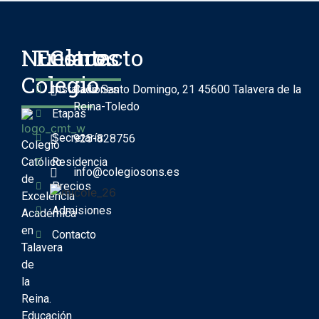
Nuestro
Enlaces
Contacto
Colegio
Instalaciones
Calle Santo Domingo, 21 45600 Talavera de la
Reina-Toledo
Etapas
Secretaría
925-828756
Colegio
Católico
Residencia
info@colegiosons.es
de
Precios
Excelencia
Admisiones
Académica
en
Contacto
Talavera
de
la
Reina.
Educación