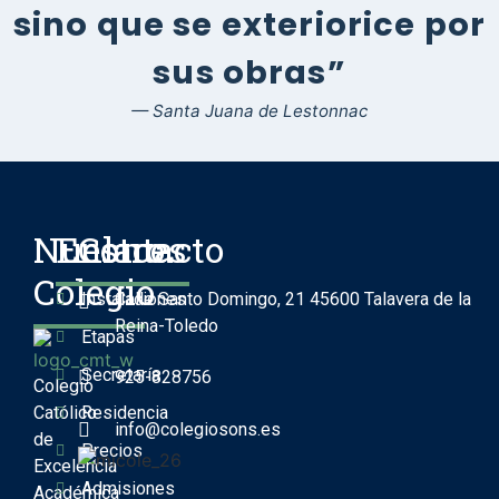
sino que se exteriorice por
sus obras”
— Santa Juana de Lestonnac
Nuestro
Enlaces
Contacto
Colegio
Instalaciones
Calle Santo Domingo, 21 45600 Talavera de la
Reina-Toledo
Etapas
Secretaría
925-828756
Colegio
Católico
Residencia
info@colegiosons.es
de
Precios
Excelencia
Admisiones
Académica