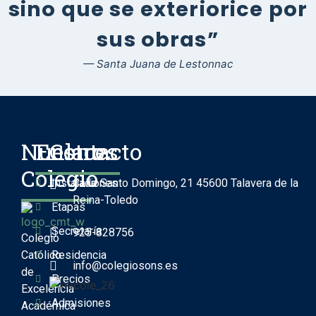
sino que se exteriorice por
sus obras”
— Santa Juana de Lestonnac
Nuestro
Enlaces
Contacto
Colegio
Instalaciones
Calle Santo Domingo, 21 45600 Talavera de la
Reina-Toledo
Etapas
Secretaría
925-828756
Colegio
Católico
Residencia
info@colegiosons.es
de
Precios
Excelencia
Admisiones
Académica