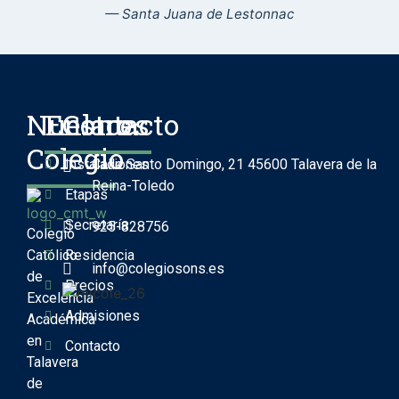
— Santa Juana de Lestonnac
Nuestro
Enlaces
Contacto
Colegio
Instalaciones
Calle Santo Domingo, 21 45600 Talavera de la
Reina-Toledo
Etapas
Secretaría
925-828756
Colegio
Católico
Residencia
info@colegiosons.es
de
Precios
Excelencia
Admisiones
Académica
en
Contacto
Talavera
de