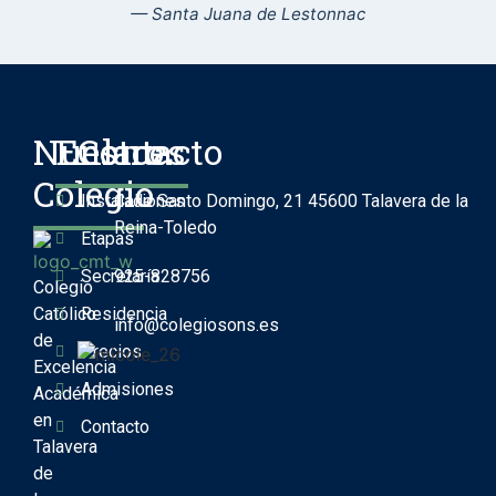
— Santa Juana de Lestonnac
Nuestro
Enlaces
Contacto
Colegio
Instalaciones
Calle Santo Domingo, 21 45600 Talavera de la
Reina-Toledo
Etapas
Secretaría
925-828756
Colegio
Católico
Residencia
info@colegiosons.es
de
Precios
Excelencia
Admisiones
Académica
en
Contacto
Talavera
de