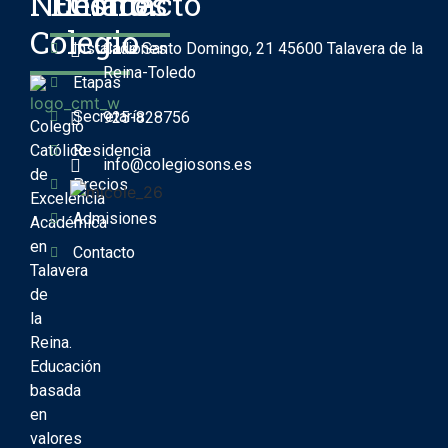
Nuestro
Enlaces
Contacto
Colegio
Instalaciones
Calle Santo Domingo, 21 45600 Talavera de la
Reina-Toledo
Etapas
Secretaría
925-828756
Colegio
Católico
Residencia
info@colegiosons.es
de
Precios
Excelencia
Admisiones
Académica
en
Contacto
Talavera
de
la
Reina.
Educación
basada
en
valores