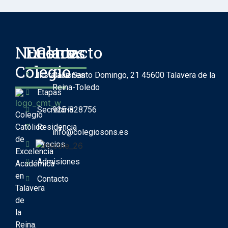
Nuestro
Enlaces
Contacto
Colegio
Instalaciones
Calle Santo Domingo, 21 45600 Talavera de la
Reina-Toledo
Etapas
Secretaría
925-828756
Colegio
Católico
Residencia
info@colegiosons.es
de
Precios
Excelencia
Admisiones
Académica
en
Contacto
Talavera
de
la
Reina.