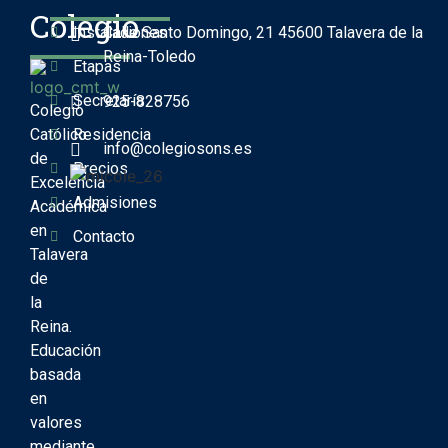
Colegio
Instalaciones
Calle Santo Domingo, 21 45600 Talavera de la
Reina-Toledo
Etapas
Secretaría
925-828756
Colegio
Católico
Residencia
info@colegiosons.es
de
Precios
Excelencia
Admisiones
Académica
en
Contacto
Talavera
de
la
Reina.
Educación
basada
en
valores
mediante