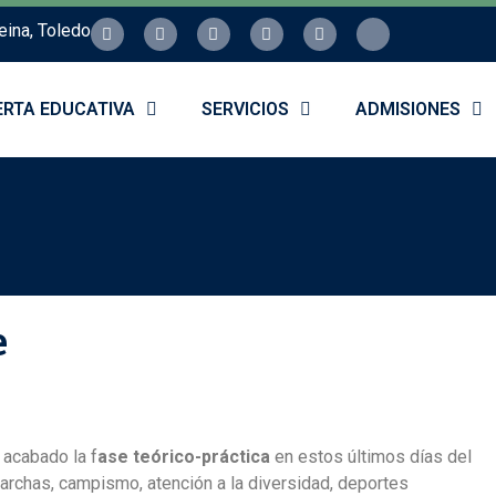
eina, Toledo
ERTA EDUCATIVA
SERVICIOS
ADMISIONES
e
 acabado la f
ase teórico-práctica
en estos últimos días del
marchas, campismo, atención a la diversidad, deportes