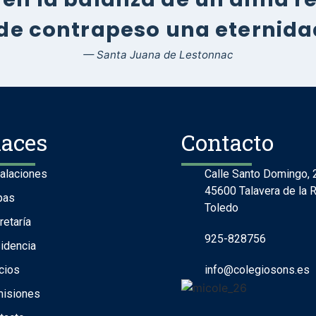
 de contrapeso una eternidad
— Santa Juana de Lestonnac
laces
Contacto
talaciones
Calle Santo Domingo, 
45600 Talavera de la R
pas
Toledo
retaría
925-828756
idencia
cios
info@colegiosons.es
isiones