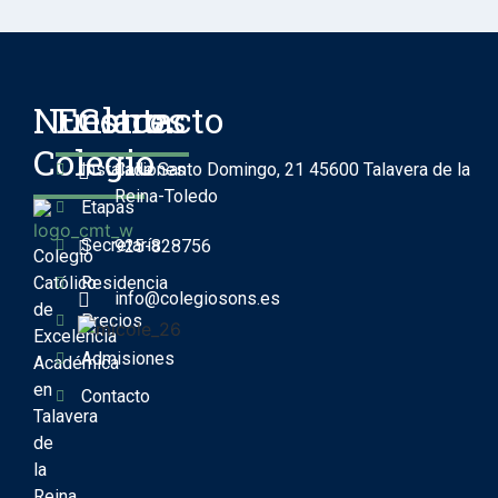
Nuestro
Enlaces
Contacto
Colegio
Instalaciones
Calle Santo Domingo, 21 45600 Talavera de la
Reina-Toledo
Etapas
Secretaría
925-828756
Colegio
Católico
Residencia
info@colegiosons.es
de
Precios
Excelencia
Admisiones
Académica
en
Contacto
Talavera
de
la
Reina.