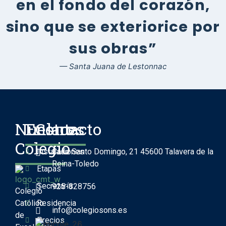
en el fondo del corazón,
sino que se exteriorice por
sus obras”
— Santa Juana de Lestonnac
Nuestro
Enlaces
Contacto
Colegio
Instalaciones
Calle Santo Domingo, 21 45600 Talavera de la
Reina-Toledo
Etapas
Secretaría
925-828756
Colegio
Católico
Residencia
info@colegiosons.es
de
Precios