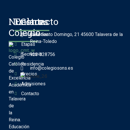
Nuestro
Enlaces
Contacto
Colegio
Instalaciones
Calle Santo Domingo, 21 45600 Talavera de la
Reina-Toledo
Etapas
Secretaría
925-828756
Colegio
Católico
Residencia
info@colegiosons.es
de
Precios
Excelencia
Admisiones
Académica
en
Contacto
Talavera
de
la
Reina.
Educación