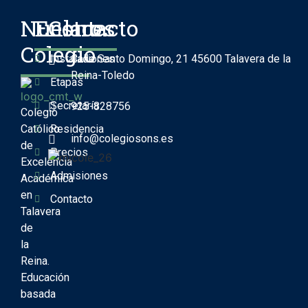
Nuestro
Enlaces
Contacto
Colegio
Instalaciones
Calle Santo Domingo, 21 45600 Talavera de la
Reina-Toledo
Etapas
Secretaría
925-828756
Colegio
Católico
Residencia
info@colegiosons.es
de
Precios
Excelencia
Admisiones
Académica
en
Contacto
Talavera
de
la
Reina.
Educación
basada