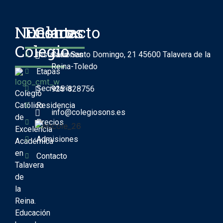
Nuestro
Enlaces
Contacto
Colegio
Instalaciones
Calle Santo Domingo, 21 45600 Talavera de la
Reina-Toledo
Etapas
Secretaría
925-828756
Colegio
Católico
Residencia
info@colegiosons.es
de
Precios
Excelencia
Admisiones
Académica
en
Contacto
Talavera
de
la
Reina.
Educación