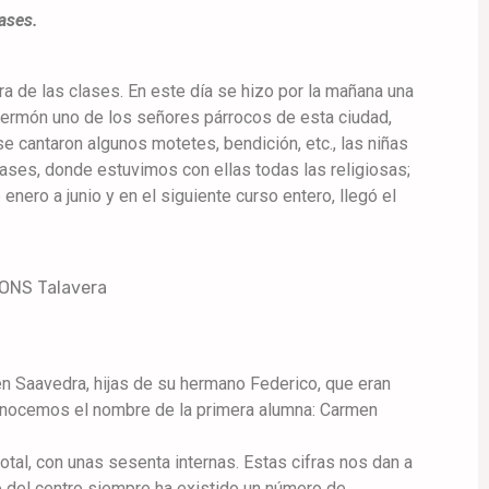
lases.
ra de las clases. En este día se hizo por la mañana una
sermón uno de los señores párrocos de esta ciudad,
e cantaron algunos motetes, bendición, etc., las niñas
lases, donde estuvimos con ellas todas las religiosas;
nero a junio y en el siguiente curso entero, llegó el
men Saavedra, hijas de su hermano Federico, que eran
 conocemos el nombre de la primera alumna: Carmen
tal, con unas sesenta internas. Estas cifras nos dan a
o del centro siempre ha existido un número de