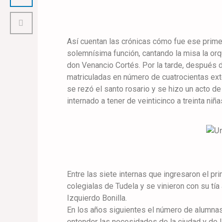
Así cuentan las crónicas cómo fue ese primer 
solemnísima función, cantando la misa la or
don Venancio Cortés. Por la tarde, después d
matriculadas en número de cuatrocientas exte
se rezó el santo rosario y se hizo un acto de
internado a tener de veinticinco a treinta niñ
Entre las siete internas que ingresaron el pr
colegialas de Tudela y se vinieron con su tí
Izquierdo Bonilla.
En los años siguientes el número de alumnas
entender las necesidades de la ciudad y de 