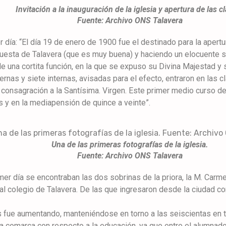
Invitación a la inauguración de la iglesia y apertura de las c
Fuente: Archivo ONS Talavera
día: “El día 19 de enero de 1900 fue el destinado para la apertu
questa de Talavera (que es muy buena) y haciendo un elocuente 
e una cortita función, en la que se expuso su Divina Majestad y s
rnas y siete internas, avisadas para el efecto, entraron en las c
 consagración a la Santísima. Virgen. Este primer medio curso de e
as y en la mediapensión de quince a veinte”.
Una de las primeras fotografías de la iglesia.
Fuente: Archivo ONS Talavera
imer día se encontraban las dos sobrinas de la priora, la M. Car
a al colegio de Talavera. De las que ingresaron desde la ciudad
 fue aumentando, manteniéndose en torno a las seiscientas en to
la comarca con respecto a la educación, ya que entre el alumnad