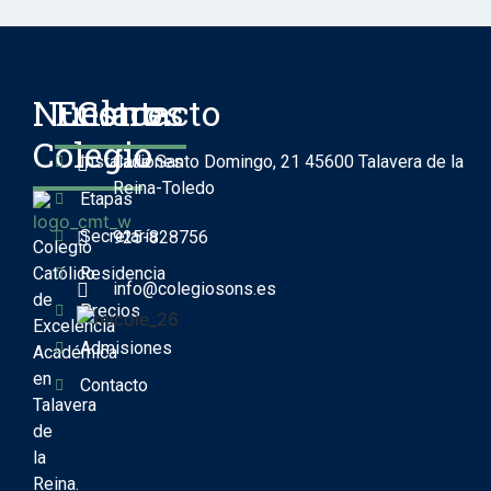
Nuestro
Enlaces
Contacto
Colegio
Instalaciones
Calle Santo Domingo, 21 45600 Talavera de la
Reina-Toledo
Etapas
Secretaría
925-828756
Colegio
Católico
Residencia
info@colegiosons.es
de
Precios
Excelencia
Admisiones
Académica
en
Contacto
Talavera
de
la
Reina.