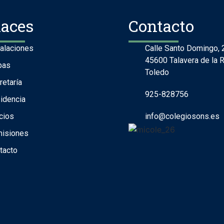
laces
Contacto
talaciones
Calle Santo Domingo, 
45600 Talavera de la R
pas
Toledo
retaría
925-828756
idencia
cios
info@colegiosons.es
isiones
tacto