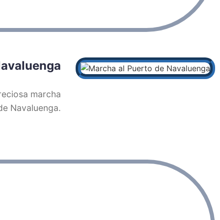
Navaluenga
preciosa marcha
 de Navaluenga.