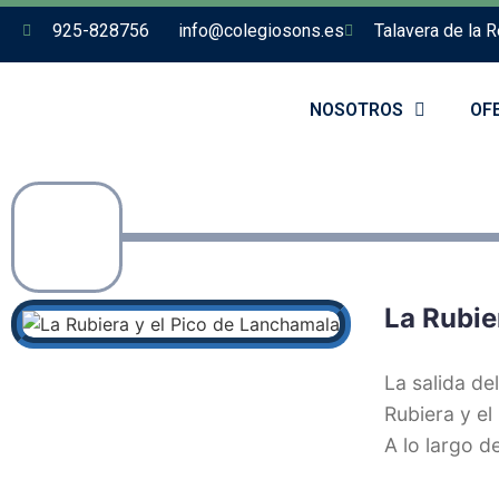
925-828756
info@colegiosons.es
Talavera de la R
NOSOTROS
OF
La Rubie
La salida de
Rubiera y el
A lo largo d