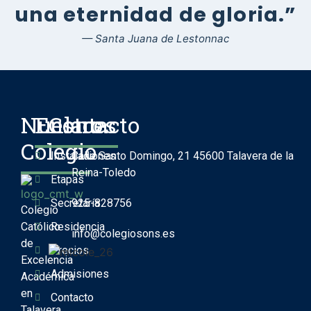
una eternidad de gloria.”
— Santa Juana de Lestonnac
Nuestro
Enlaces
Contacto
Colegio
Instalaciones
Calle Santo Domingo, 21 45600 Talavera de la
Reina-Toledo
Etapas
Secretaría
925-828756
Colegio
Católico
Residencia
info@colegiosons.es
de
Precios
Excelencia
Admisiones
Académica
en
Contacto
Talavera