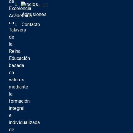
de
Precios
Excelencia
Admisiones
Académica
en
Contacto
Talavera
de
la
Reina.
Educación
basada
en
valores
mediante
la
formación
integral
e
individualizada
de