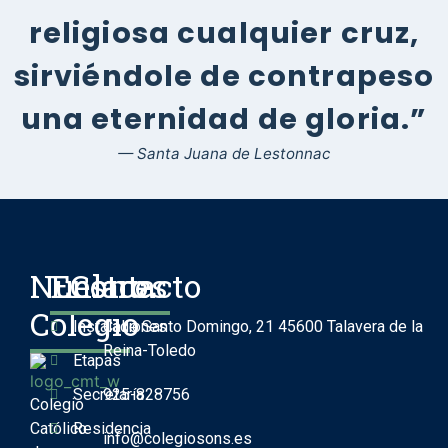
religiosa cualquier cruz,
sirviéndole de contrapeso
una eternidad de gloria.”
— Santa Juana de Lestonnac
Nuestro
Enlaces
Contacto
Colegio
Instalaciones
Calle Santo Domingo, 21 45600 Talavera de la
Reina-Toledo
Etapas
Secretaría
925-828756
Colegio
Católico
Residencia
info@colegiosons.es