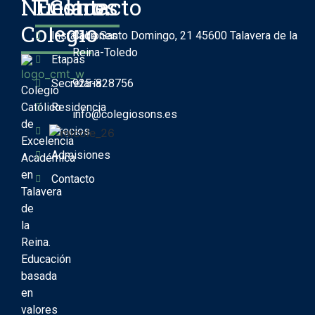
Nuestro
Enlaces
Contacto
Colegio
Instalaciones
Calle Santo Domingo, 21 45600 Talavera de la
Reina-Toledo
Etapas
Secretaría
925-828756
Colegio
Católico
Residencia
info@colegiosons.es
de
Precios
Excelencia
Admisiones
Académica
en
Contacto
Talavera
de
la
Reina.
Educación
basada
en
valores