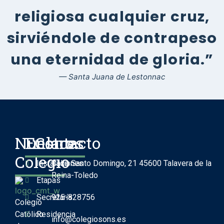
religiosa cualquier cruz,
sirviéndole de contrapeso
una eternidad de gloria.”
— Santa Juana de Lestonnac
Nuestro
Enlaces
Contacto
Colegio
Instalaciones
Calle Santo Domingo, 21 45600 Talavera de la
Reina-Toledo
Etapas
Secretaría
925-828756
Colegio
Católico
Residencia
info@colegiosons.es