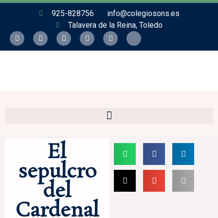
925-828756
info@colegiosons.es
Talavera de la Reina, Toledo
El
sepulcro
del
Cardenal