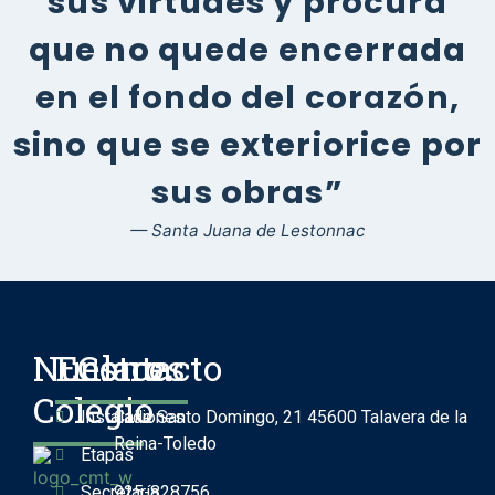
sus virtudes y procura
que no quede encerrada
en el fondo del corazón,
sino que se exteriorice por
sus obras”
— Santa Juana de Lestonnac
Nuestro
Enlaces
Contacto
Colegio
Instalaciones
Calle Santo Domingo, 21 45600 Talavera de la
Reina-Toledo
Etapas
Secretaría
925-828756