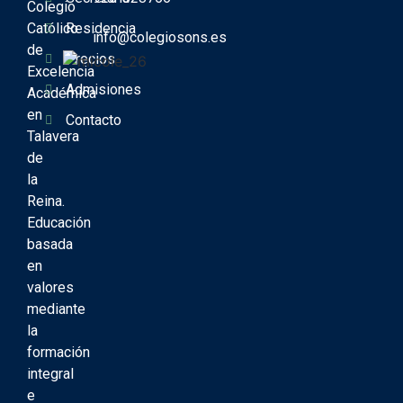
Colegio
Católico
Residencia
info@colegiosons.es
de
Precios
Excelencia
Admisiones
Académica
en
Contacto
Talavera
de
la
Reina.
Educación
basada
en
valores
mediante
la
formación
integral
e