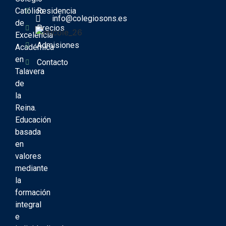
Católico
Residencia
info@colegiosons.es
de
Precios
Excelencia
Admisiones
Académica
en
Contacto
Talavera
de
la
Reina.
Educación
basada
en
valores
mediante
la
formación
integral
e