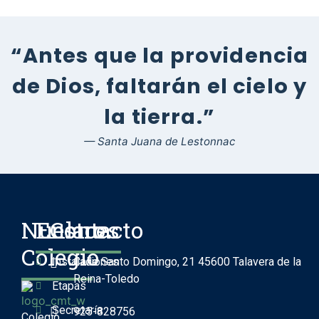
“Antes que la providencia
de Dios, faltarán el cielo y
la tierra.”
— Santa Juana de Lestonnac
Nuestro
Enlaces
Contacto
Colegio
Instalaciones
Calle Santo Domingo, 21 45600 Talavera de la
Reina-Toledo
Etapas
Secretaría
925-828756
Colegio