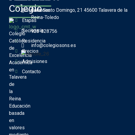
Colegio
Instalaciones
Calle Santo Domingo, 21 45600 Talavera de la
Reina-Toledo
Etapas
Secretaría
925-828756
Colegio
Católico
Residencia
info@colegiosons.es
de
Precios
Excelencia
Admisiones
Académica
en
Contacto
Talavera
de
la
Reina.
Educación
basada
en
valores
mediante