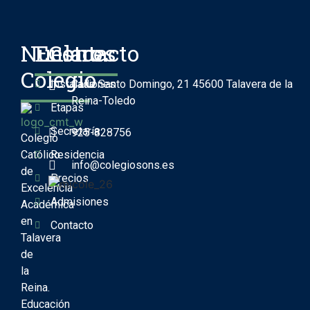
Nuestro
Enlaces
Contacto
Colegio
Instalaciones
Calle Santo Domingo, 21 45600 Talavera de la
Reina-Toledo
Etapas
Secretaría
925-828756
Colegio
Católico
Residencia
info@colegiosons.es
de
Precios
Excelencia
Admisiones
Académica
en
Contacto
Talavera
de
la
Reina.
Educación