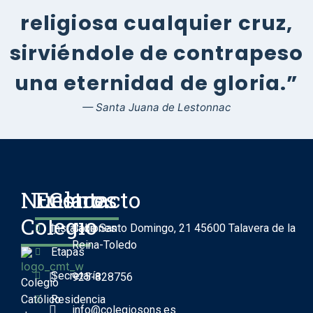
religiosa cualquier cruz,
sirviéndole de contrapeso
una eternidad de gloria.”
— Santa Juana de Lestonnac
Nuestro
Enlaces
Contacto
Colegio
Instalaciones
Calle Santo Domingo, 21 45600 Talavera de la
Reina-Toledo
Etapas
Secretaría
925-828756
Colegio
Católico
Residencia
info@colegiosons.es