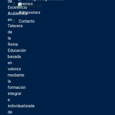
de
Precios
Excelencia
Admisiones
Académica
en
Contacto
Talavera
de
la
Reina.
Educación
basada
en
valores
mediante
la
formación
integral
e
individualizada
de