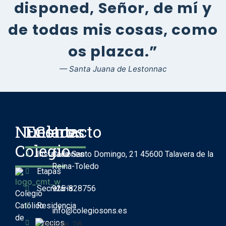
disponed, Señor, de mí y
de todas mis cosas, como
os plazca.”
— Santa Juana de Lestonnac
Nuestro
Enlaces
Contacto
Colegio
Instalaciones
Calle Santo Domingo, 21 45600 Talavera de la
Reina-Toledo
Etapas
Secretaría
925-828756
Colegio
Católico
Residencia
info@colegiosons.es
de
Precios